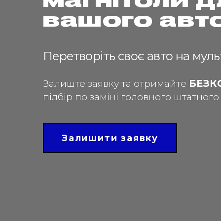
магнітоли д
вашого авт
Перетворіть своє авто на мул
Залиште заявку та отримайте
БЕЗК
підбір по заміні головного штатног
Залишити заявку