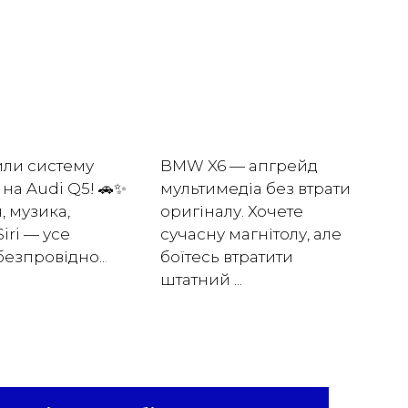
или систему
BMW X6 — апгрейд
S
на Audi Q5! 🚗✨
мультимедіа без втрати
о
, музика,
оригіналу. Хочете
В
Siri — усе
сучасну магнітолу, але
м
езпровідно..
.
боїтесь втратити
х
штатний ...
р