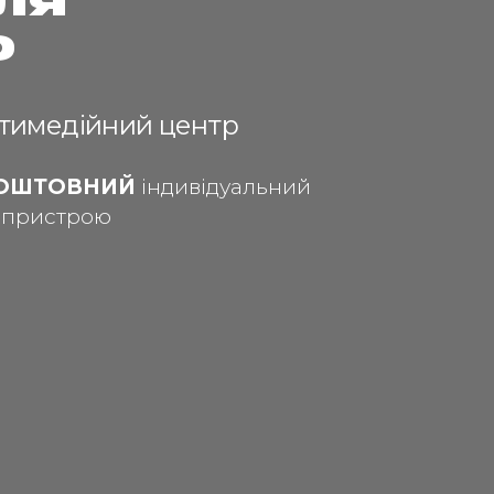
ля
о
ьтимедійний центр
ОШТОВНИЙ
індивідуальний
о пристрою