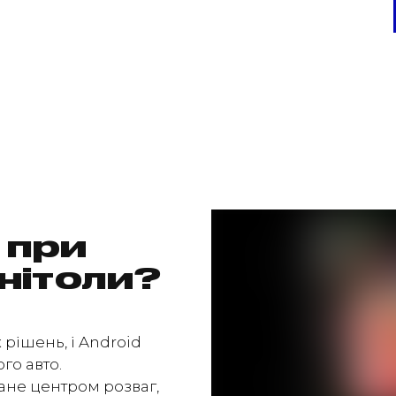
 при
гнітоли?
 рішень, і Android
го авто.
ане центром розваг,