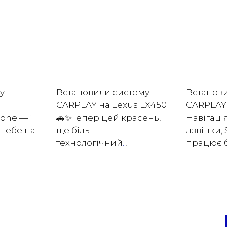
y =
Встановили систему
Встанов
CARPLAY на Lexus LX450
CARPLAY 
one — і
🚗✨Тепер цей красень,
Навігація
у тебе на
ще більш
дзвінки, 
технологічний
..
.
працює б