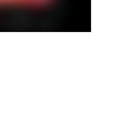
ні можливості
мультимедіа