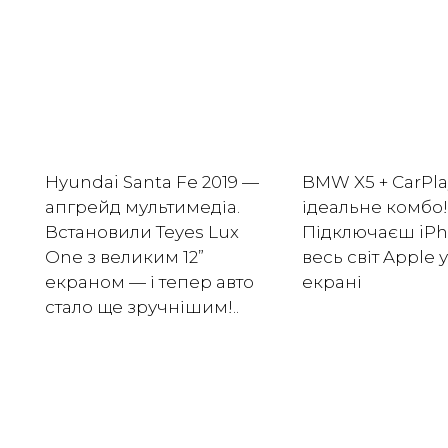
Hyundai Santa Fe 2019 —
BMW X5 + CarPla
апгрейд мультимедіа.
ідеальне комбо!
Встановили Teyes Lux
Підключаєш iPh
One з великим 12”
весь світ Apple 
екраном — і тепер авто
екрані
стало ще зручнішим!..