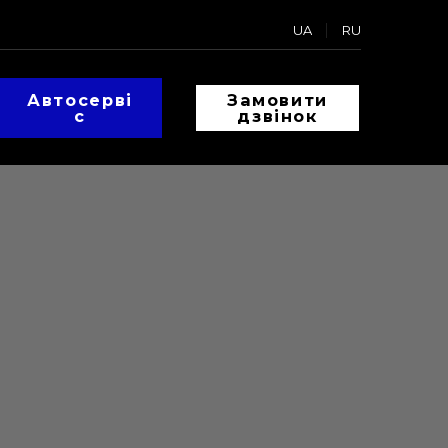
UA
RU
Автосерві
Замовити
с
дзвінок