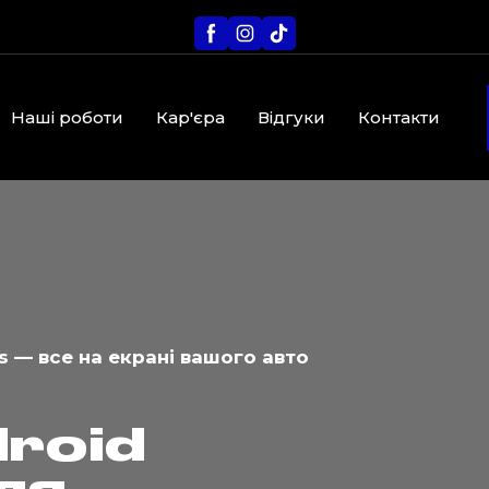
Наші роботи
Кар'єра
Відгуки
Контакти
ps — все на екрані вашого авто
droid