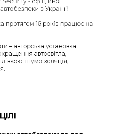
Security - офіційної
автобезпеки в Україні!
а протягом 16 років працює на
ти – авторська установка
окращення автосвітла,
лівкою, шумоізоляція,
я.
ЦІЛІ