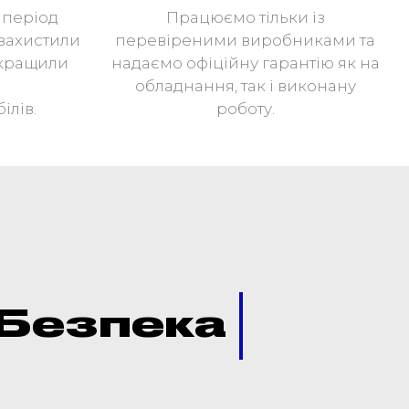
 період
Працюємо тільки із
захистили
перевіреними виробниками та
окращили
надаємо офіційну гарантію як на
обладнання, так і виконану
ілів.
роботу.
Безпека