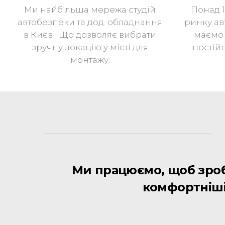
Ми найбільша мережа студій
Понад 
автобезпеки та дод. обладнання
ринку ав
в Києві. Що дозволяє вибрати
маємо 
зручну локацію у місті для
постій
монтажу.
Ми працюємо, щоб зроб
комфортніші