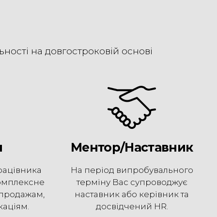
ьності на довгостроковій основі
я
Ментор/Наставник
рацівника
На період випробувального
омплексне
терміну Вас супроводжує
 продажам,
наставник або керівник та
каціям.
досвідчений HR.