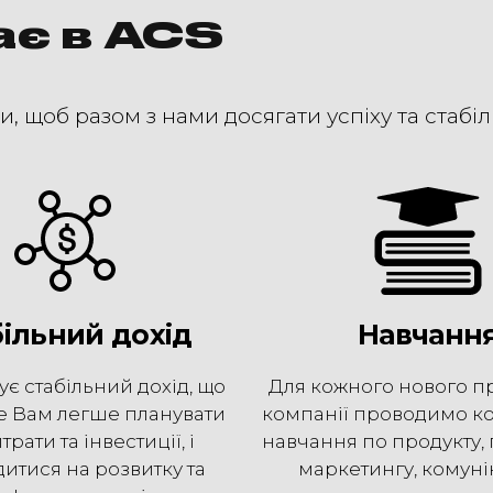
ає в ACS
 щоб разом з нами досягати успіху та стабіл
більний дохід
Навчанн
є стабільний дохід, що
Для кожного нового п
 Вам легше планувати
компанії проводимо к
трати та інвестиції, і
навчання по продукту,
итися на розвитку та
маркетингу, комуні