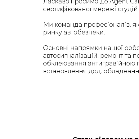
Ласкаво просимо до Agent Car 
сертифікованої мережі студій 
Ми команда професіоналів, як
ринку автобезпеки.
Основні напрямки нашої робо
автосигналізацій, ремонт та п
обклеювання антигравійною п
встановлення дод. обладнанн