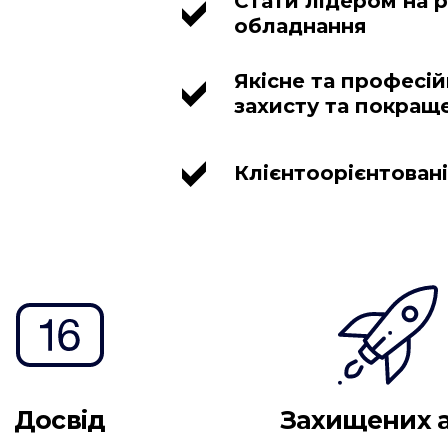
Стати лідером на р
обладнання
Якісне та професій
захисту та покращ
Клієнтоорієнтован
Досвід
Захищених 