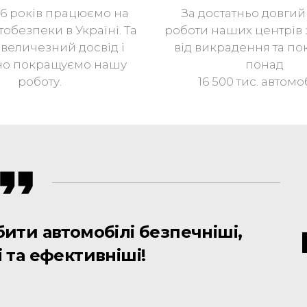
16 років працюємо на
За достатньо довгий
тобезпеки в Україні. Та
роботи наших центрів 
величезний досвід і
від викрадення та п
но покращуємо нашу
понад
роботу.
16 500 тис. автомоб
ити автомобілі безпечніші,
 та ефективніші!