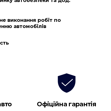
инку автобезпеки та дод. 
не виконання робіт по 
енню автомобілів
ість
авто
Офіційна гарантія