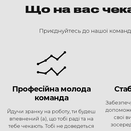
Що на вас чек
Приєднуйтесь до нашої команди,
Професійна молода
Ста
команда
Забезпечу
допоможе
Йдучи зранку на роботу, ти будеш
свої ви
впевнений (а), що тобі раді та на
зосеред
тебе чекають. Тобі не доведеться