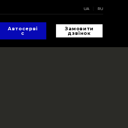
UA
RU
Автосерві
Замовити
с
дзвінок