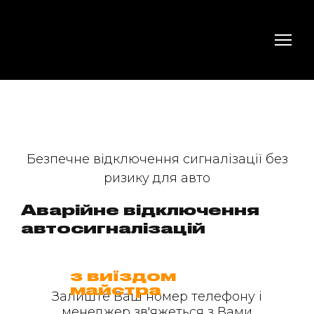
Безпечне відключення сигналізації без
ризику для авто
Аварійне відключення
автосигналізацій
з виїздом
майстра
Залиште Ваш номер телефону і
менеджер зв'яжеться з Вами