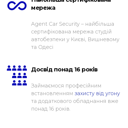
мережа
Agent Car Security – найбільша
сертифікована мережа студій
автобезпеки у Києві, Вишневому
та Одесі
Досвід понад 16 років
Займаємося професійним
встановленням
захисту від угону
та додаткового обладнання вже
понад 16 років.